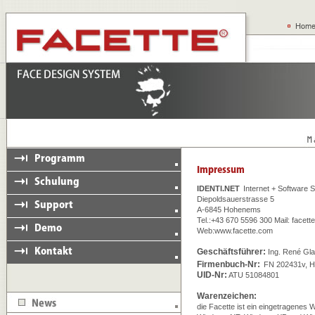
IDENTI.NET
Internet + Software
Diepoldsauerstrasse 5
A-6845 Hohenems
Tel.:+43 670 5596 300 Mail:
facett
Web:
www.facette.com
Geschäftsführer:
Ing. René Gla
Firmenbuch-Nr:
FN 202431v, Ha
UID-Nr:
ATU 51084801
Warenzeichen:
die Facette ist ein eingetragenes