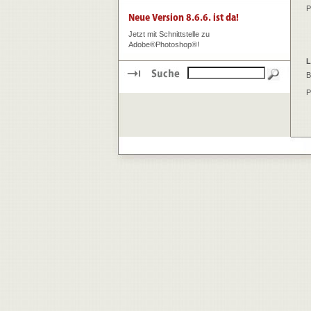
P
Jetzt mit Schnittstelle zu
Adobe®Photoshop®!
L
B
P