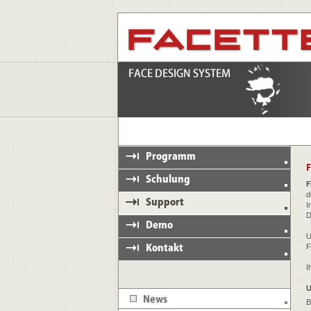
d
I
D
U
F
I
U
B