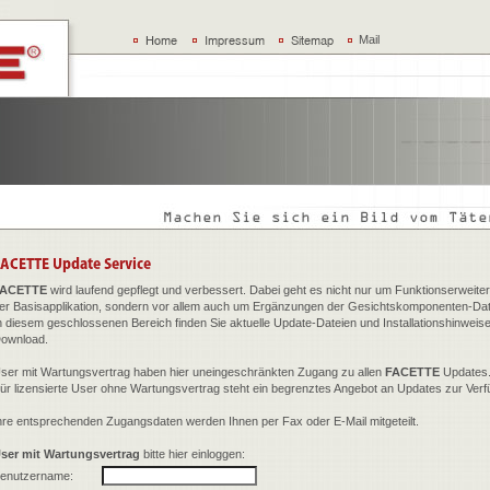
Mail
FACETTE
wird laufend gepflegt und verbessert. Dabei geht es nicht nur um Funktionserweite
er Basisapplikation, sondern vor allem auch um Ergänzungen der Gesichtskomponenten-Da
n diesem geschlossenen Bereich finden Sie aktuelle Update-Dateien und Installationshinweis
ownload.
ser mit Wartungsvertrag haben hier uneingeschränkten Zugang zu allen
FACETTE
Updates
ür lizensierte User ohne Wartungsvertrag steht ein begrenztes Angebot an Updates zur Verf
hre entsprechenden Zugangsdaten werden Ihnen per Fax oder E-Mail mitgeteilt.
ser mit Wartungsvertrag
bitte hier einloggen:
enutzername: