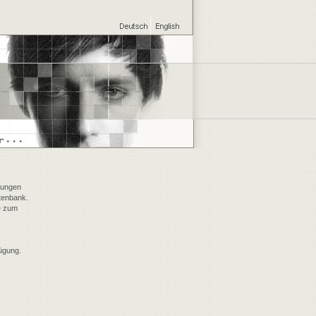
rungen
tenbank.
e zum
.
ügung.