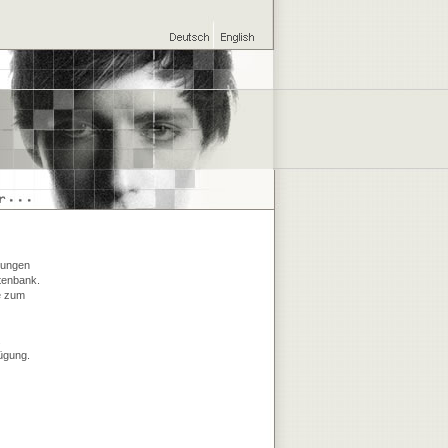
rungen
tenbank.
e zum
.
ügung.