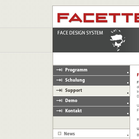
d
I
D
U
F
I
U
B