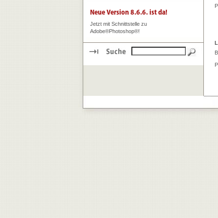
P
Jetzt mit Schnittstelle zu
Adobe®Photoshop®!
L
B
P