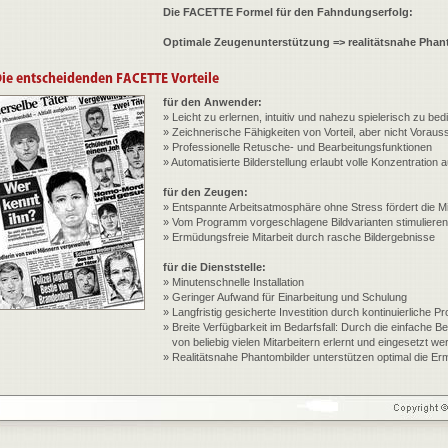
Die FACETTE Formel für den Fahndungserfolg:
Optimale Zeugenunterstützung => realitätsnahe Pha
für den Anwender:
» Leicht zu erlernen, intuitiv und nahezu spielerisch zu be
» Zeichnerische Fähigkeiten von Vorteil, aber nicht Vorau
» Professionelle Retusche- und Bearbeitungsfunktionen
» Automatisierte Bilderstellung erlaubt volle Konzentration
für den Zeugen:
» Entspannte Arbeitsatmosphäre ohne Stress fördert die Mi
» Vom Programm vorgeschlagene Bildvarianten stimuliere
» Ermüdungsfreie Mitarbeit durch rasche Bildergebnisse
für die Dienststelle:
» Minutenschnelle Installation
» Geringer Aufwand für Einarbeitung und Schulung
» Langfristig gesicherte Investition durch kontinuierliche 
» Breite Verfügbarkeit im Bedarfsfall: Durch die einfache 
von beliebig vielen Mitarbeitern erlernt und eingesetzt we
» Realitätsnahe Phantombilder unterstützen optimal die Ermi