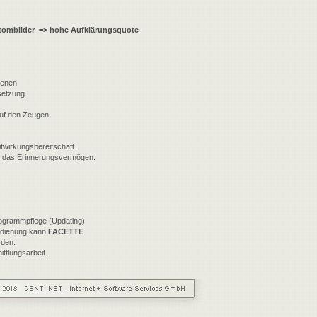
ntombilder => hohe Aufklärungsquote
dienen
ssetzung
 auf den Zeugen.
twirkungsbereitschaft.
n das Erinnerungsvermögen.
Programmpflege (Updating)
Bedienung kann
FACETTE
rden.
ttlungsarbeit.